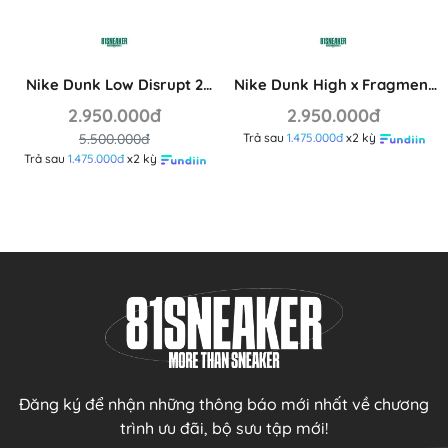
Nike Dunk Low Disrupt 2
Nike Dunk High x Fragment
Malachite DH4402 001
Design Beijing DJ0382-600
2.950.000đ
2.950.000đ
5.500.000đ
Trả sau
1.475.000đ
x2 kỳ
Trả sau
1.475.000đ
x2 kỳ
Đăng ký để nhận những thông báo mới nhất về chương
trình ưu đãi, bộ sưu tập mới!