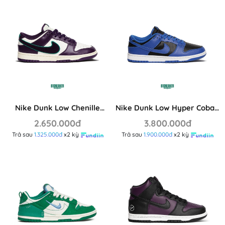
Nike Dunk Low Chenille
Nike Dunk Low Hyper Cobalt
Swoosh Sail Grand Purple
DD1391-001
2.650.000đ
3.800.000đ
DQ7683 100
Trả sau
1.325.000đ
x2 kỳ
Trả sau
1.900.000đ
x2 kỳ