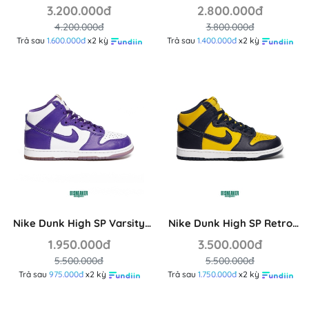
- DD1391-100
DD1503-124
3.200.000đ
2.800.000đ
4.200.000đ
3.800.000đ
Trả sau
1.600.000đ
x2 kỳ
Trả sau
1.400.000đ
x2 kỳ
Nike Dunk High SP Varsity
Nike Dunk High SP Retro
Purple DC5382-100
‘Michigan’ 2020 CZ8149-700
1.950.000đ
3.500.000đ
5.500.000đ
5.500.000đ
Trả sau
975.000đ
x2 kỳ
Trả sau
1.750.000đ
x2 kỳ