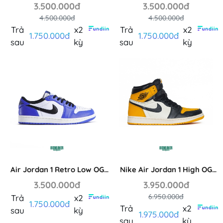
3.500.000đ
3.500.000đ
4.500.000đ
4.500.000đ
Trả
x2
Trả
x2
1.750.000đ
1.750.000đ
sau
kỳ
sau
kỳ
Air Jordan 1 Retro Low OG
Nike Air Jordan 1 High OG
‘Game Royal’ CZ0790-1401
Taxi - 555088-711
3.500.000đ
3.950.000đ
6.950.000đ
Trả
x2
1.750.000đ
Trả
x2
sau
kỳ
1.975.000đ
sau
kỳ