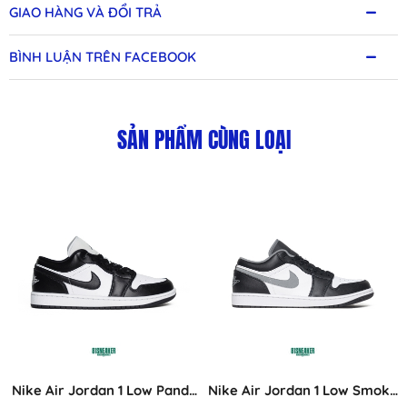
GIAO HÀNG VÀ ĐỔI TRẢ
BÌNH LUẬN TRÊN FACEBOOK
SẢN PHẨM CÙNG LOẠI
Nike Air Jordan 1 Low Panda
Nike Air Jordan 1 Low Smoke
DC0774-101
Grey V3 - 553558-040