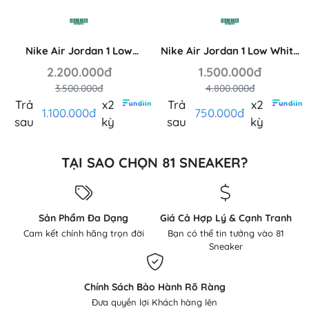
Nike Air Jordan 1 Low
Nike Air Jordan 1 Low White
Aluminum DC0774-141
University Red AO9944-161
2.200.000đ
1.500.000đ
3.500.000đ
4.800.000đ
Trả
x2
Trả
x2
1.100.000đ
750.000đ
sau
kỳ
sau
kỳ
TẠI SAO CHỌN 81 SNEAKER?
Sản Phẩm Đa Dạng
Giá Cả Hợp Lý & Cạnh Tranh
Cam kết chính hãng trọn đời
Bạn có thể tin tưởng vào 81
Sneaker
Chính Sách Bảo Hành Rõ Ràng
Đưa quyền lợi Khách hàng lên