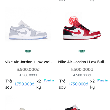
Nike Air Jordan 1 Low Wolf
Nike Air Jordan 1 Low Bulls
Grey (W) DC0774-105
553558-163
3.500.000đ
3.500.000đ
4.500.000đ
4.500.000đ
Trả
x2
Trả
x2
1.750.000đ
1.750.000đ
sau
kỳ
sau
kỳ