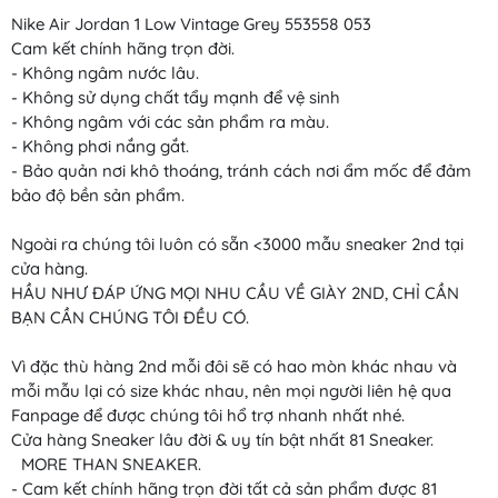
Nike Air Jordan 1 Low Vintage Grey 553558 053
Cam kết chính hãng trọn đời.
- Không ngâm nước lâu.
- Không sử dụng chất tẩy mạnh để vệ sinh
- Không ngâm với các sản phẩm ra màu.
- Không phơi nắng gắt.
- Bảo quản nơi khô thoáng, tránh cách nơi ẩm mốc để đảm
bảo độ bền sản phẩm.
Ngoài ra chúng tôi luôn có sẵn <3000 mẫu sneaker 2nd tại
cửa hàng.
HẦU NHƯ ĐÁP ỨNG MỌI NHU CẦU VỀ GIÀY 2ND, CHỈ CẦN
BẠN CẦN CHÚNG TÔI ĐỀU CÓ.
Vì đặc thù hàng 2nd mỗi đôi sẽ có hao mòn khác nhau và
mỗi mẫu lại có size khác nhau, nên mọi người liên hệ qua
Fanpage để được chúng tôi hổ trợ nhanh nhất nhé.
Cửa hàng Sneaker lâu đời & uy tín bật nhất 81 Sneaker.
MORE THAN SNEAKER.
- Cam kết chính hãng trọn đời tất cả sản phẩm được 81