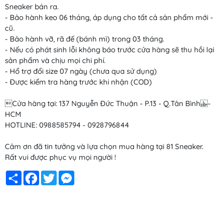
Sneaker bán ra.
- Bảo hành keo 06 tháng, áp dụng cho tất cả sản phẩm mới -
cũ.
- Bảo hành vỡ, rã đế (bánh mì) trong 03 tháng.
- Nếu có phát sinh lỗi không báo trước cửa hàng sẽ thu hồi lại
sản phẩm và chịu mọi chi phí.
- Hổ trợ đổi size 07 ngày (chưa qua sử dụng)
- Được kiểm tra hàng trước khi nhận (COD)
Cửa hàng tại: 137 Nguyễn Đức Thuận - P.13 - Q.Tân Bình -
HCM
HOTLINE: 0988585794 - 0928796844
Cảm ơn đã tin tưởng và lựa chọn mua hàng tại 81 Sneaker.
Rất vui được phục vụ mọi người !
Share
Facebook
Twitter
Messenger