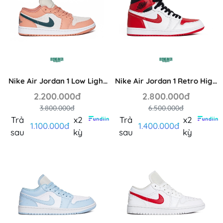
Nike Air Jordan 1 Low Light
Nike Air Jordan 1 Retro High
Madder Root DC0774-800
OG Heritage 555088-161
2.200.000đ
2.800.000đ
3.800.000đ
6.500.000đ
Trả
x2
Trả
x2
1.100.000đ
1.400.000đ
sau
kỳ
sau
kỳ